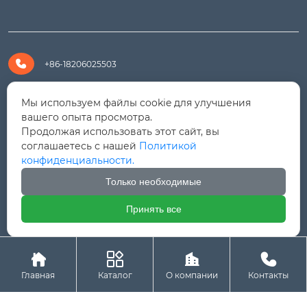

+86-18206025503

+8618206025503
Мы используем файлы cookie для улучшения
вашего опыта просмотра.
Продолжая использовать этот сайт, вы

yanali@hualongm.com
соглашаетесь с нашей
Политикой
конфиденциальности.
351144, Китай, пров.Фуцзянь, г. Путянь, район Личэн,

промышленная зона Хуанши
Только необходимые
Принять все




Авторское право © ООО "Fujian Province HuaLong




Machinery "
Главная
Каталог
О компании
Контакты