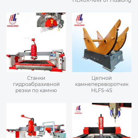
HLMJX-16W от Hualong
Станки
Цепной
гидроабразивной
камнепереворотчик
резки по камню
HLFS-45