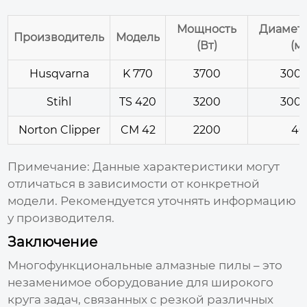
Мощность
Диаметр
Производитель
Модель
(Вт)
(м
Husqvarna
K 770
3700
300/
Stihl
TS 420
3200
300/
Norton Clipper
CM 42
2200
40
Примечание: Данные характеристики могут
отличаться в зависимости от конкретной
модели. Рекомендуется уточнять информацию
у производителя.
Заключение
Многофункциональные алмазные пилы
– это
незаменимое оборудование для широкого
круга задач, связанных с резкой различных