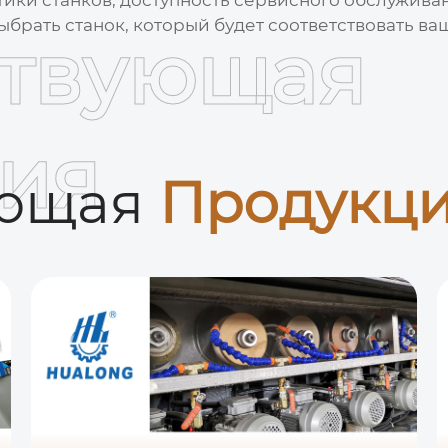
ыбрать станок, который будет соответствовать в
ствующая
ия
ующая
Продукц