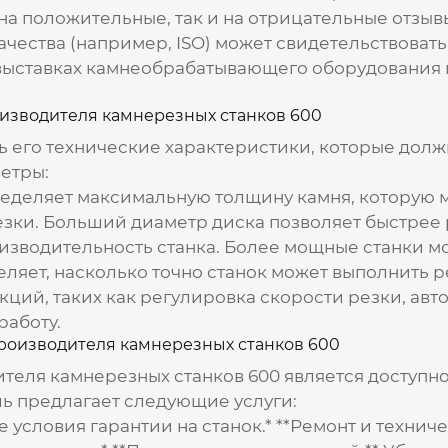
на положительные, так и на отрицательные отзывы
ачества (например, ISO) может свидетельствовать
х выставках камнеобрабатывающего оборудования 
изводителя камнерезных станков 600
ь его технические характеристики, которые долж
етры:
ределяет максимальную толщину камня, которую м
резки. Больший диаметр диска позволяет быстрее
изводительность станка. Более мощные станки мо
еляет, насколько точно станок может выполнить 
ций, таких как регулировка скорости резки, авт
работу.
роизводителя камнерезных станков 600
теля камнерезных станков 600
является доступн
ль предлагает следующие услуги:
 условия гарантии на станок.* **Ремонт и техниче