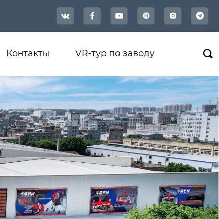




Контакты
VR-тур по заводу
