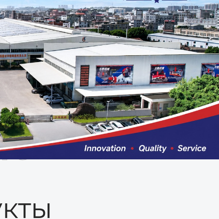
ые
кты