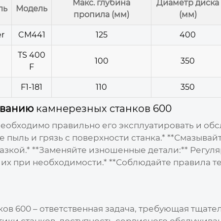
Макс. глубина
Диаметр диска
ль
Модель
пропила (мм)
(мм)
r
CM441
125
400
TS 400
100
350
F
F1-181
110
350
живанию
камнерезных станков 600
необходимо правильно его эксплуатировать и об
те пыль и грязь с поверхности станка.* **Смазыва
зкой.* **Заменяйте изношенные детали:** Регул
их при необходимости.* **Соблюдайте правила те
ков 600
– ответственная задача, требующая тщате
ики станков, доступность сервисного обслуживан