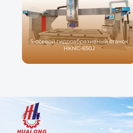
5-осевой гидроабразивный станок
HKNC-650J