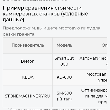
Пример сравнения
стоимости
камнерезных станков
(условные
данные)
Предположим, вы ищете мостовую пилу для
резки гранита.
Производитель
Модель
Опи
SmartCut
Автоматическа
Breton
800
с
Мостовая п
KEDA
KD-600
упра
Оптимизиров
SM-500
STONEMACHINERY.RU
пила для ма
(Китай)
пред
* Данные приведены для примера и могут отличаться от