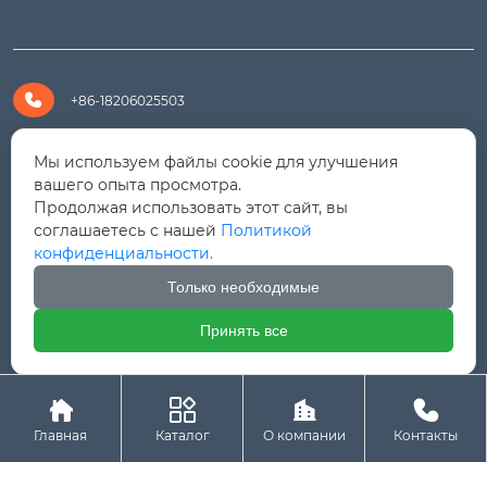

+86-18206025503

+8618206025503
Мы используем файлы cookie для улучшения
вашего опыта просмотра.
Продолжая использовать этот сайт, вы

yanali@hualongm.com
соглашаетесь с нашей
Политикой
конфиденциальности.
351144, Китай, пров.Фуцзянь, г. Путянь, район Личэн,

промышленная зона Хуанши
Только необходимые
Принять все




Авторское право © ООО "Fujian Province HuaLong




Machinery "
Главная
Каталог
О компании
Контакты