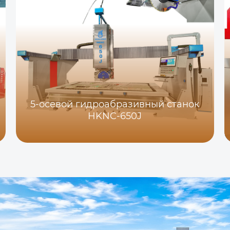
5-осевой гидроабразивный станок
HKNC-650J