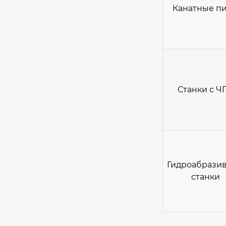
Канатные п
Станки с Ч
Гидроабрази
станки