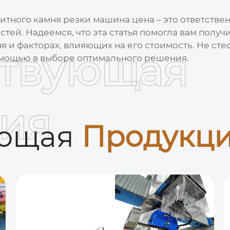
итного камня резки машина цена
– это ответств
тей. Надеемся, что эта статья помогла вам полу
я и факторах, влияющих на его стоимость. Не ст
ствующая
омощью в выборе оптимального решения.
ия
ующая
Продукц