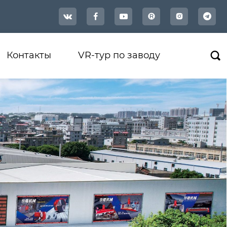




Контакты
VR-тур по заводу
