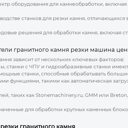
ектр оборудования для камнеобработки, включая 
зводстве станков для резки камня, отличающихся
довые решения для обработки камня, включая ста
ели гранитного камня резки машина цен
камня зависит от нескольких ключевых факторов:
ы, станки с ЧПУ и гидроабразивные станки имеют
мощные станки, способные обрабатывать большие
ми функциями, такими как автоматическая загру
ей, таких как
Stonemachinery.ru
, GMM или Breton
аченные для обработки крупных каменных блоков
 резки гранитного камня