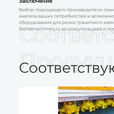
Заключение
Выбор подходящего
производители гран
анализа ваших потребностей и возможнос
оборудования для резки гранитного камн
Соответ
Stonemachinery.ru
за консультацией и п
Продукц
Соответств