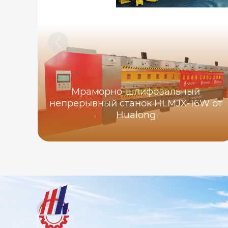
Мраморно-шлифовальный
непрерывный станок HLMJX-16W от
Hualong