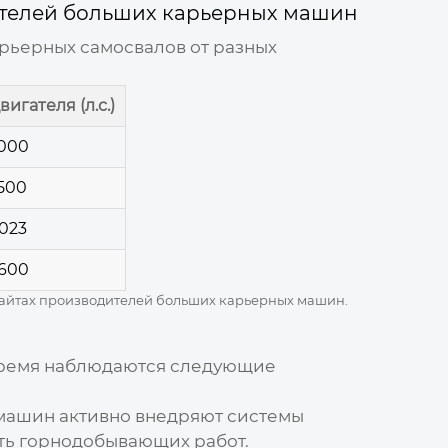
телей больших карьерных машин
рьерных самосвалов от разных
игателя (л.с.)
000
500
023
600
сайтах
производителей больших карьерных машин
.
 время наблюдаются следующие
 машин
активно внедряют системы
ть горнодобывающих работ.