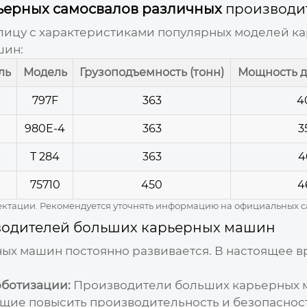
ьерных самосвалов различных
производи
лицу с характеристиками популярных моделей ка
шин
:
ль
Модель
Грузоподъемность (тонн)
Мощность дв
797F
363
4
980E-4
363
3
T 284
363
4
75710
450
4
лектации. Рекомендуется уточнять информацию на официальных 
водителей больших карьерных машин
ных машин
постоянно развивается. В настоящее
оботизации:
Производители больших карьерных
щие повысить производительность и безопаснос