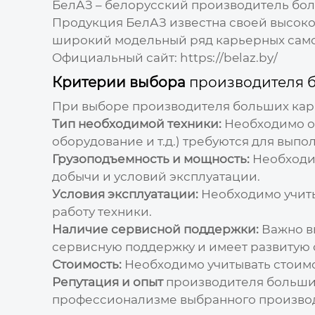
БелАЗ – белорусский
производитель бо
Продукция БелАЗ известна своей высоко
широкий модельный ряд карьерных самос
Официальный сайт:
https://belaz.by/
Критерии выбора
производителя 
При выборе
производителя больших ка
Тип необходимой техники:
Необходимо оп
оборудование и т.д.) требуются для выпо
Грузоподъемность и мощность:
Необходим
добычи и условий эксплуатации.
Условия эксплуатации:
Необходимо учитыв
работу техники.
Наличие сервисной поддержки:
Важно в
сервисную поддержку и имеет развитую 
Стоимость:
Необходимо учитывать стоимос
Репутация и опыт
производителя больши
профессионализме выбранного произво