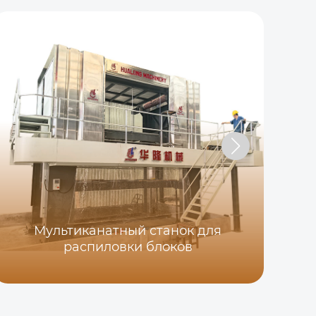
Мультиканатный станок для
5-
распиловки блоков