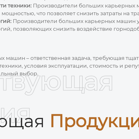
ти техники:
Производители больших карьерных
мощностью, что позволяет снизить затраты на тр
гий:
Производители больших карьерных машин
у
логий, позволяющих снизить воздействие горно
ых машин
– ответственная задача, требующая тща
ехники, условия эксплуатации, стоимость и репу
ствующая
ильный выбор.
ия
ующая
Продукц