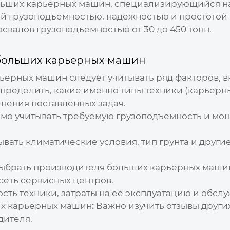
льших карьерных машин
, специализирующийся на
й грузоподъемностью, надежностью и простотой 
валов грузоподъемностью от 30 до 450 тонн.
больших карьерных машин
рьерных машин
следует учитывать ряд факторов, в
ределить, какие именно типы техники (карьерн
лнения поставленных задач.
о учитывать требуемую грузоподъемность и мощн
ать климатические условия, тип грунта и другие
ыбрать
производителя больших карьерных маши
сеть сервисных центров.
ть техники, затраты на ее эксплуатацию и обсл
х карьерных машин
:
Важно изучить отзывы других
дителя.