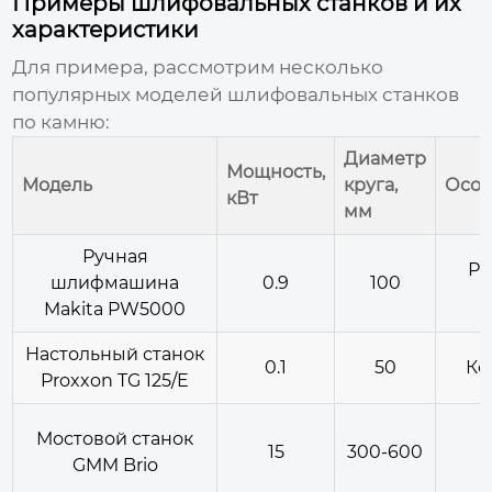
Примеры шлифовальных станков и их
характеристики
Для примера, рассмотрим несколько
популярных моделей
шлифовальных станков
по камню
:
Диаметр
Мощность,
Модель
круга,
Особ
кВт
мм
Ручная
Ре
шлифмашина
0.9
100
Makita PW5000
Настольный станок
0.1
50
Ко
Proxxon TG 125/E
Мостовой станок
15
300-600
GMM Brio