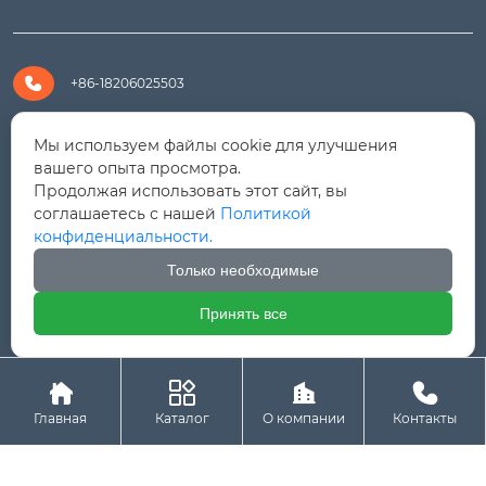

+86-18206025503

+8618206025503
Мы используем файлы cookie для улучшения
вашего опыта просмотра.
Продолжая использовать этот сайт, вы

yanali@hualongm.com
соглашаетесь с нашей
Политикой
конфиденциальности.
351144, Китай, пров.Фуцзянь, г. Путянь, район Личэн,

промышленная зона Хуанши
Только необходимые
Принять все




Авторское право © ООО "Fujian Province HuaLong




Machinery "
Главная
Каталог
О компании
Контакты