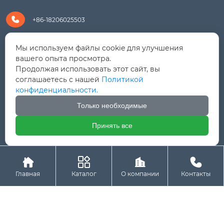

+86-18206025503

+8618206025503
Мы используем файлы cookie для улучшения
вашего опыта просмотра.
Продолжая использовать этот сайт, вы

yanali@hualongm.com
соглашаетесь с нашей
Политикой
конфиденциальности.
351144, Китай, пров.Фуцзянь, г. Путянь, район Личэн,

промышленная зона Хуанши
Только необходимые
Принять все




Авторское право © ООО "Fujian Province HuaLong




Machinery "
Главная
Каталог
О компании
Контакты