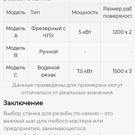
Размер раб
Модель
Тип
Мощность
поверхност
Модель
Фрезерный с
5 кВт
1200 x 2
A
ЧПУ
Модель
Ручной
-
-
B
Модель
Водяной
7.5 кВт
1500 x 3
C
резак
Данные приведены для примера и могут
отличаться от реальных значений.
Заключение
Выбор
станка для резьбы по камню
– это
важный шаг для любого мастера или
предприятия, занимающегося