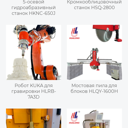
5-осевой
Кромкооблицовочный
гидроабразивный
станок HSQ-2800
станок HKNC-650J
Робот KUKA для
Мостовая пила для
гравировки HLRB-
блоков HLQY-1600H
7A3D