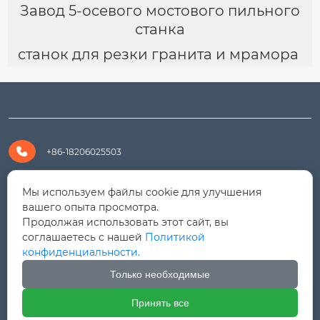
Завод 5-осевого мостового пильного
станка
станок для резки гранита и мрамора

+86-18206025503

+8618206025503
Мы используем файлы cookie для улучшения
вашего опыта просмотра.
Продолжая использовать этот сайт, вы

yanali@hualongm.com
соглашаетесь с нашей
Политикой
конфиденциальности.
351144, Китай, пров.Фуцзянь, г. Путянь, район Личэн,

промышленная зона Хуанши
Только необходимые
Принять все



