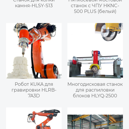
камня-HLSY-S13
станок с ЧПУ HKNC-
500 PLUS (белый)
Робот KUKA для
Многодисковая станок
гравировки HLRB-
для распиловки
7A3D
блоков HLYQ-2500