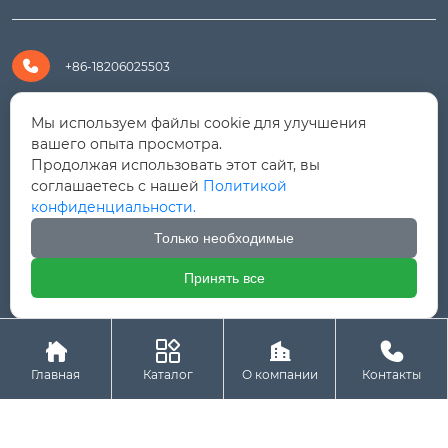

+86-18206025503

+8618206025503
Мы используем файлы cookie для улучшения
вашего опыта просмотра.
Продолжая использовать этот сайт, вы

yanali@hualongm.com
соглашаетесь с нашей
Политикой
конфиденциальности.
351144, Китай, пров.Фуцзянь, г. Путянь, район Личэн,

промышленная зона Хуанши
Только необходимые
Принять все




Авторское право © ООО "Fujian Province HuaLong




Machinery "
Главная
Каталог
О компании
Контакты