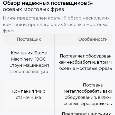
Обзор надежных поставщиков
5-
осевых мостовых фрез
Ниже представлен краткий обзор нескольких
компаний, предлагающих
5-осевые мостовые
фрез
:
Поставщик
Особенности
Компания 'Stone
Поставляет оборудовани
Machinery' (ООО
камнеобработки, в том ч
'Стоун Машинери')
осевые мостовые фрезы
stonemachinery.ru
Поставка
Компания 'Мир
металлообрабатывающ
станочника'
оборудования, включа
осевые фрезерные ста
Предлагает широкий сп