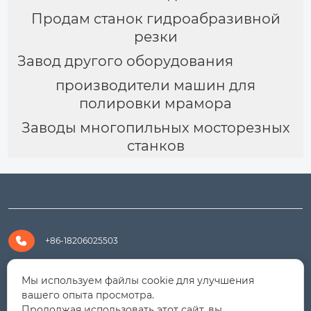
Продам станок гидроабразивной
резки
Завод другого оборудования
производители машин для
полировки мрамора
Заводы многопильных мосторезных
станков

+86-18206025503

+8618206025503
Мы используем файлы cookie для улучшения
вашего опыта просмотра.
Продолжая использовать этот сайт, вы