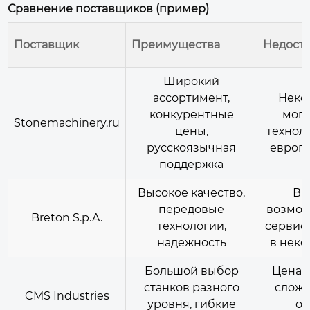
Сравнение поставщиков (пример)
Поставщик
Преимущества
Недост
Широкий
ассортимент,
Неко
конкурентные
могу
Stonemachinery.ru
цены,
технол
русскоязычная
европ
поддержка
Высокое качество,
Вы
передовые
возмож
Breton S.p.A.
технологии,
сервис
надежность
в неко
Большой выбор
Цена 
станков разного
сложн
CMS Industries
уровня, гибкие
оп