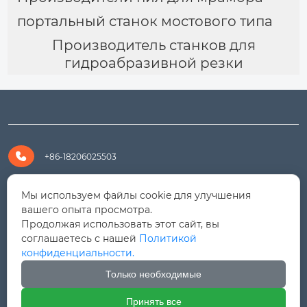
портальный станок мостового типа
Производитель станков для
гидроабразивной резки

+86-18206025503

+8618206025503
Мы используем файлы cookie для улучшения
вашего опыта просмотра.
Продолжая использовать этот сайт, вы

yanali@hualongm.com
соглашаетесь с нашей
Политикой
конфиденциальности.
351144, Китай, пров.Фуцзянь, г. Путянь, район Личэн,

промышленная зона Хуанши
Только необходимые
Принять все



