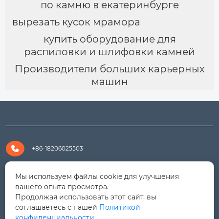
по камню в екатеринбурге
вырезать кусок мрамора
купить оборудование для
распиловки и шлифовки камней
Производители больших карьерных
машин

+86-18206025503

+8618206025503
Мы используем файлы cookie для улучшения
вашего опыта просмотра.
Продолжая использовать этот сайт, вы

yanali@hualongm.com
соглашаетесь с нашей
Политикой
конфиденциальности.