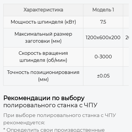
Характеристика
Модель 1
Мощность шпинделя (кВт)
7.5
Максимальный размер
1200x600x200
20
заготовки (мм)
Скорость вращения
0-3000
шпинделя (об/мин)
Точность позиционирования
±0.05
(мм)
Рекомендации по выбору
полировального станка с ЧПУ
При выборе
полировального станка с ЧПУ
рекомендуется:
* Определить свои производственные