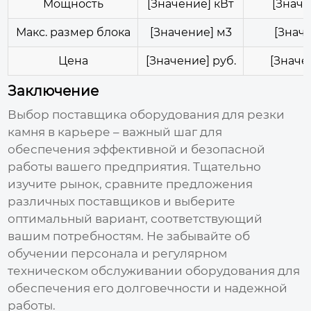
Мощность
[Значение] кВт
[Значе
Макс. размер блока
[Значение] м3
[Знач
Цена
[Значение] руб.
[Значе
Заключение
Выбор
поставщика оборудования для резки
камня в карьере
– важный шаг для
обеспечения эффективной и безопасной
работы вашего предприятия. Тщательно
изучите рынок, сравните предложения
различных поставщиков и выберите
оптимальный вариант, соответствующий
вашим потребностям. Не забывайте об
обучении персонала и регулярном
техническом обслуживании оборудования для
обеспечения его долговечности и надежной
работы.