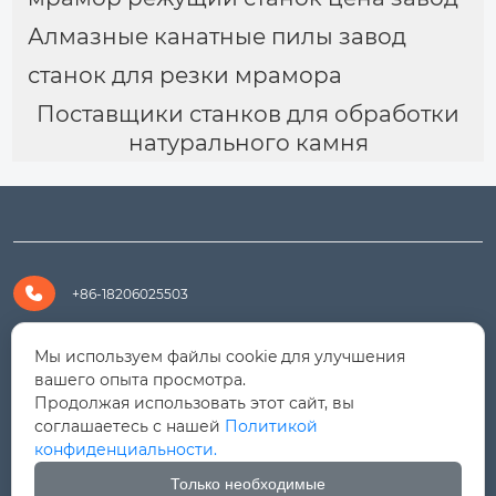
Алмазные канатные пилы завод
станок для резки мрамора
Поставщики станков для обработки
натурального камня

+86-18206025503

+8618206025503
Мы используем файлы cookie для улучшения
вашего опыта просмотра.
Продолжая использовать этот сайт, вы

yanali@hualongm.com
соглашаетесь с нашей
Политикой
конфиденциальности.
351144, Китай, пров.Фуцзянь, г. Путянь, район Личэн,

промышленная зона Хуанши
Только необходимые