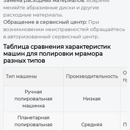
Замена расходных материалов:
Вовремя
меняйте абразивные диски и другие
расходные материалы.
Обращение в сервисный центр:
При
возникновении неисправностей обращайтесь
в авторизованный сервисный центр.
Таблица сравнения характеристик
машин для полировки мрамора
разных типов
Об
Тип машины
Производительность
пр
Ручная
полировальная
Низкая
машинка
Планетарная
полировальная
Средняя
По