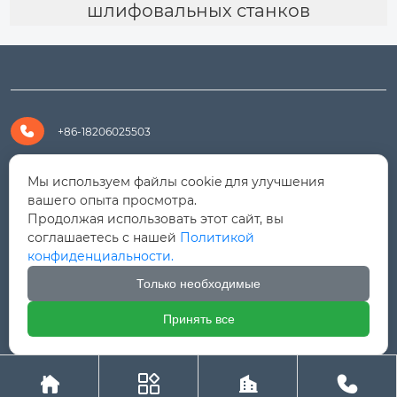
шлифовальных станков

+86-18206025503

+8618206025503
Мы используем файлы cookie для улучшения
вашего опыта просмотра.
Продолжая использовать этот сайт, вы

yanali@hualongm.com
соглашаетесь с нашей
Политикой
конфиденциальности.
351144, Китай, пров.Фуцзянь, г. Путянь, район Личэн,

промышленная зона Хуанши
Только необходимые
Принять все




Авторское право © ООО "Fujian Province HuaLong




Machinery "