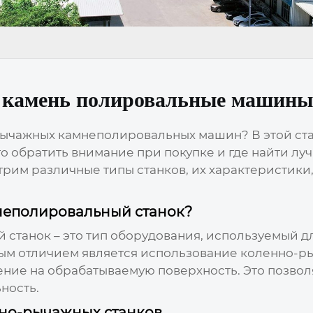
 камень полировальные машины
рычажных камнеполировальных машин
? В этой с
о обратить внимание при покупке и где найти л
трим различные типы станков, их характеристики
неполировальный станок?
танок – это тип оборудования, используемый д
вным отличием является использование коленно-
ие на обрабатываемую поверхность. Это позволя
ность.
нно-рычажных станков