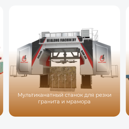
Мультиканатный станок для резки
гранита и мрамора