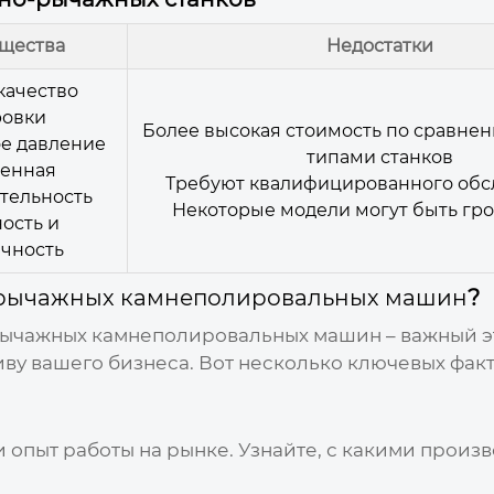
щества
Недостатки
качество
ровки
Более высокая стоимость по сравнен
е давление
типами станков
ченная
Требуют квалифицированного об
тельность
Некоторые модели могут быть гр
ость и
чность
-рычажных камнеполировальных машин
?
рычажных камнеполировальных машин
– важный э
у вашего бизнеса. Вот несколько ключевых факт
и опыт работы на рынке. Узнайте, с какими произ