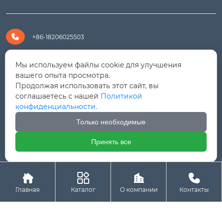

+86-18206025503

+8618206025503
Мы используем файлы cookie для улучшения
вашего опыта просмотра.
Продолжая использовать этот сайт, вы

yanali@hualongm.com
соглашаетесь с нашей
Политикой
конфиденциальности.
351144, Китай, пров.Фуцзянь, г. Путянь, район Личэн,

промышленная зона Хуанши
Только необходимые
Принять все




Авторское право © ООО "Fujian Province HuaLong




Machinery "
Главная
Каталог
О компании
Контакты