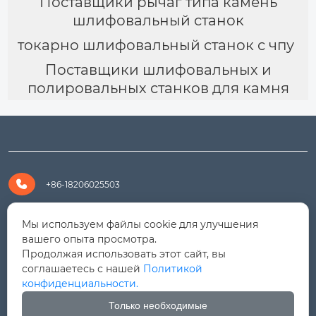
Поставщики рычаг типа камень
шлифовальный станок
токарно шлифовальный станок с чпу
Поставщики шлифовальных и
полировальных станков для камня

+86-18206025503

+8618206025503
Мы используем файлы cookie для улучшения
вашего опыта просмотра.
Продолжая использовать этот сайт, вы

yanali@hualongm.com
соглашаетесь с нашей
Политикой
конфиденциальности.
351144, Китай, пров.Фуцзянь, г. Путянь, район Личэн,

промышленная зона Хуанши
Только необходимые