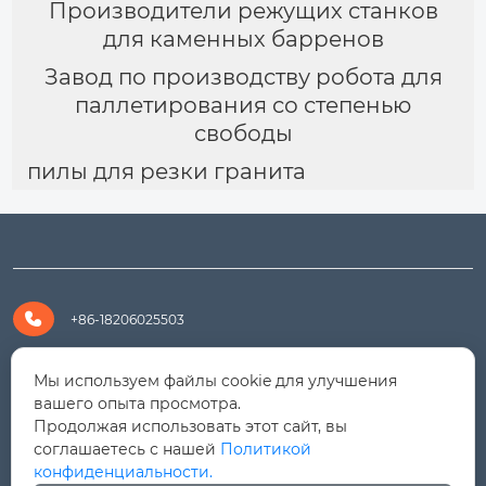
Производители режущих станков
для каменных барренов
Завод по производству робота для
паллетирования со степенью
свободы
пилы для резки гранита

+86-18206025503

+8618206025503
Мы используем файлы cookie для улучшения
вашего опыта просмотра.
Продолжая использовать этот сайт, вы

yanali@hualongm.com
соглашаетесь с нашей
Политикой
конфиденциальности.
351144, Китай, пров.Фуцзянь, г. Путянь, район Личэн,