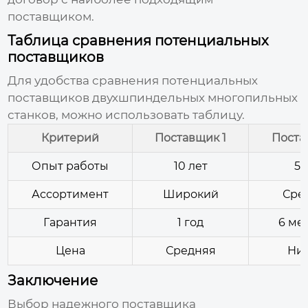
поставщиком.
Таблица сравнения потенциальных
поставщиков
Для удобства сравнения потенциальных
поставщиков двухшпиндельных многопильных
станков
, можно использовать таблицу.
Критерий
Поставщик 1
Поста
Опыт работы
10 лет
5 
Ассортимент
Широкий
Сре
Гарантия
1 год
6 ме
Цена
Средняя
Ни
Заключение
Выбор надежного
поставщика