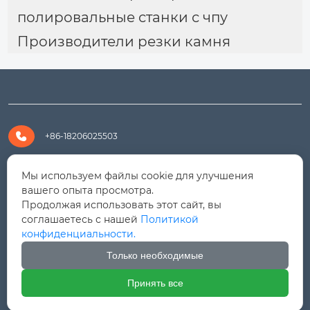
полировальные станки с чпу
Производители резки камня

+86-18206025503

+8618206025503
Мы используем файлы cookie для улучшения
вашего опыта просмотра.
Продолжая использовать этот сайт, вы

yanali@hualongm.com
соглашаетесь с нашей
Политикой
конфиденциальности.
351144, Китай, пров.Фуцзянь, г. Путянь, район Личэн,

промышленная зона Хуанши
Только необходимые
Принять все



