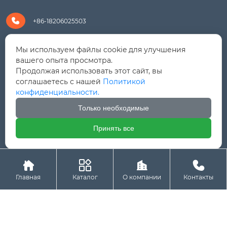

+86-18206025503

+8618206025503
Мы используем файлы cookie для улучшения
вашего опыта просмотра.
Продолжая использовать этот сайт, вы

yanali@hualongm.com
соглашаетесь с нашей
Политикой
конфиденциальности.
351144, Китай, пров.Фуцзянь, г. Путянь, район Личэн,

промышленная зона Хуанши
Только необходимые
Принять все




Авторское право © ООО "Fujian Province HuaLong




Machinery "
Главная
Каталог
О компании
Контакты