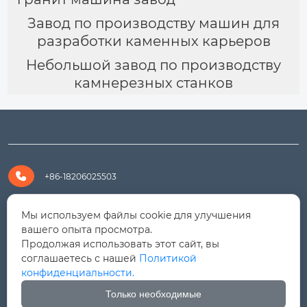
Завод по производству машин для
разработки каменных карьеров
Небольшой завод по производству
камнерезных станков

+86-18206025503

+8618206025503
Мы используем файлы cookie для улучшения
вашего опыта просмотра.
Продолжая использовать этот сайт, вы

yanali@hualongm.com
соглашаетесь с нашей
Политикой
конфиденциальности.
351144, Китай, пров.Фуцзянь, г. Путянь, район Личэн,

промышленная зона Хуанши
Только необходимые