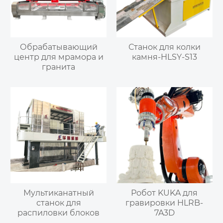
Обрабатывающий
Станок для колки
центр для мрамора и
камня-HLSY-S13
гранита
Мультиканатный
Робот KUKA для
станок для
гравировки HLRB-
распиловки блоков
7A3D