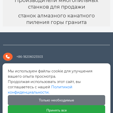
Производители многопильных
станков для продажи
станок алмазного канатного
пиления горы гранита

+86-18206025503

+8618206025503
Мы используем файлы cookie для улучшения
вашего опыта просмотра.
Продолжая использовать этот сайт, вы

yanali@hualongm.com
соглашаетесь с нашей
Политикой
конфиденциальности.
351144, Китай, пров.Фуцзянь, г. Путянь, район Личэн,

промышленная зона Хуанши
Только необходимые
Принять все



