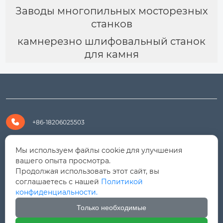
Заводы многопильных мосторезных
станков
камнерезно шлифовальный станок
для камня

+86-18206025503

+8618206025503
Мы используем файлы cookie для улучшения
вашего опыта просмотра.
Продолжая использовать этот сайт, вы

yanali@hualongm.com
соглашаетесь с нашей
Политикой
конфиденциальности.
351144, Китай, пров.Фуцзянь, г. Путянь, район Личэн,

промышленная зона Хуанши
Только необходимые