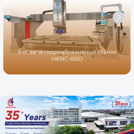
5-осевой гидроабразивный станок
HKNC-650J