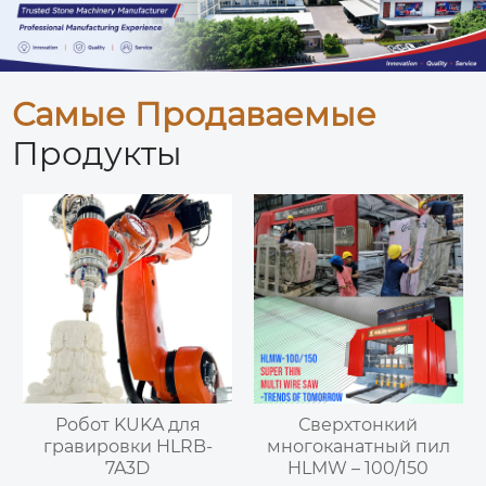
Самые Продаваемые
Продукты
Робот KUKA для
Сверхтонкий
гравировки HLRB-
многоканатный пил
7A3D
HLMW – 100/150