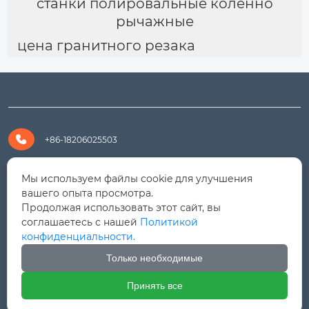
станки полировальные коленно
рычажные
цена гранитного резака

+86-18206025503

+8618206025503
Мы используем файлы cookie для улучшения
вашего опыта просмотра.
Продолжая использовать этот сайт, вы

yanali@hualongm.com
соглашаетесь с нашей
Политикой
конфиденциальности.
351144, Китай, пров.Фуцзянь, г. Путянь, район Личэн,

промышленная зона Хуанши
Только необходимые
Принять все



