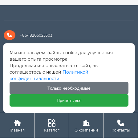

+86-18206025503

+8618206025503
Мы используем файлы cookie для улучшения
вашего опыта просмотра.
Продолжая использовать этот сайт, вы

yanali@hualongm.com
соглашаетесь с нашей
Политикой
конфиденциальности.
351144, Китай, пров.Фуцзянь, г. Путянь, район Личэн,

промышленная зона Хуанши
Только необходимые
Принять все




Авторское право © ООО "Fujian Province HuaLong




Machinery "
Главная
Каталог
О компании
Контакты