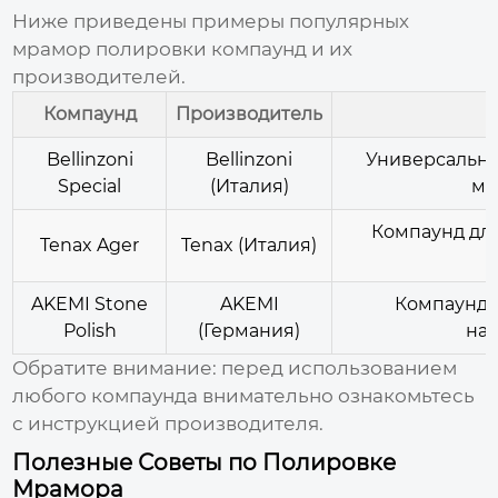
Ниже приведены примеры популярных
мрамор полировки компаунд
и их
производителей.
Компаунд
Производитель
Bellinzoni
Bellinzoni
Универсальны
Special
(Италия)
мр
Компаунд для
Tenax Ager
Tenax (Италия)
AKEMI Stone
AKEMI
Компаунд 
Polish
(Германия)
нат
Обратите внимание: перед использованием
любого компаунда внимательно ознакомьтесь
с инструкцией производителя.
Полезные Советы по Полировке
Мрамора