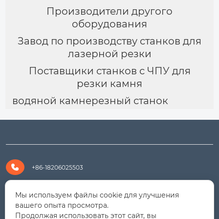
Производители другого
оборудования
Завод по производству станков для
лазерной резки
Поставщики станков с ЧПУ для
резки камня
водяной камнерезный станок

+86-18206025503

+8618206025503
Мы используем файлы cookie для улучшения
вашего опыта просмотра.
Продолжая использовать этот сайт, вы

yanali@hualongm.com