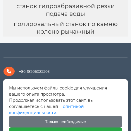
станок гидроабразивной резки
подача воды
полировальный станок по камню
колено рычажный

+86-18206025503

+8618206025503
Мы используем файлы cookie для улучшения
вашего опыта просмотра.
Продолжая использовать этот сайт, вы

yanali@hualongm.com
соглашаетесь с нашей
Политикой
конфиденциальности.
351144, Китай, пров.Фуцзянь, г. Путянь, район Личэн,

промышленная зона Хуанши
Только необходимые