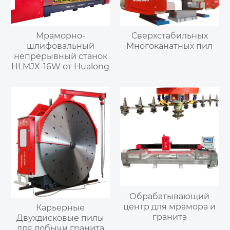
Мраморно-
Сверхстабильных
шлифовальный
Многоканатных пил
непрерывный станок
HLMJX-16W от Hualong
Обрабатывающий
центр для мрамора и
Карьерные
гранита
Двухдисковые пилы
для добычи гранита