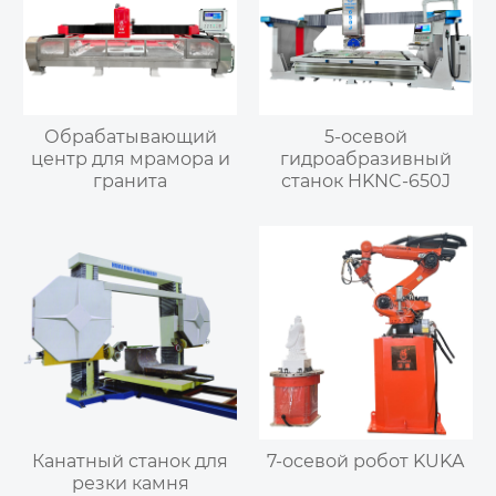
Обрабатывающий
5-осевой
центр для мрамора и
гидроабразивный
гранита
станок HKNC-650J
Канатный станок для
7-осевой робот KUKA
резки камня