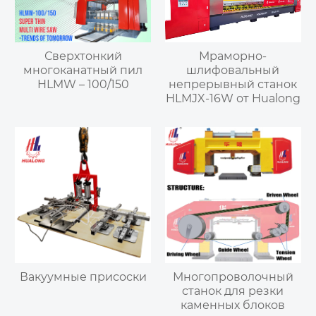
Сверхтонкий
Мраморно-
многоканатный пил
шлифовальный
HLMW – 100/150
непрерывный станок
HLMJX-16W от Hualong
Вакуумные присоски
Многопроволочный
станок для резки
каменных блоков