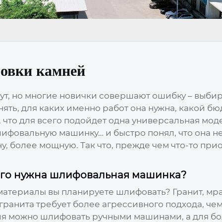
овки камней
ут, но многие новички совершают ошибку – выбир
онять, для каких именно работ она нужна, какой бю
что для всего подойдет одна универсальная модель
лифовальную машинку… и быстро понял, что она н
, более мощную. Так что, прежде чем что-то прио
чего нужна шлифовальная машинка?
атериалы вы планируете шлифовать? Гранит, мрам
ранита требует более агрессивного подхода, чем
ия можно шлифовать ручными машинами, а для бо