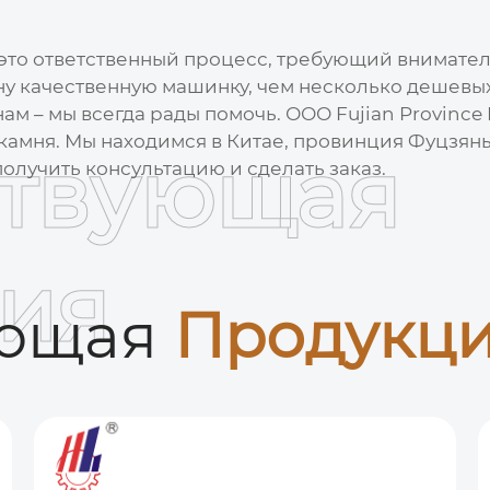
это ответственный процесс, требующий вниматель
дну качественную машинку, чем несколько дешевых
нам – мы всегда рады помочь. ООО Fujian Provinc
амня. Мы находимся в Китае, провинция Фуцзянь,
ствующая
олучить консультацию и сделать заказ.
ия
ующая
Продукц