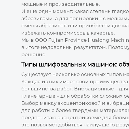
мощные и производительные.
И еще один момент: какая степень глад
абразивами, а для полировки – с мелким
смены абразивов или приобрести две маши
избежать компромиссов в качестве.
Мы в ООО Fujian Province Hualong Machine
в итоге недовольны результатом. Поэтом
решение.
Типы шлифовальных машинок: обз
Существует несколько основных типов
м
Каждая из них имеет свои преимущества 
большинства работ. Вибрационные – для
планетарные – для обработки сложных ре
Выбор между эксцентриковой и вибраци
для работы с более твердыми материалам
предпочитаю эксцентриковые для больши
это позволяет добиться наилучшего резул