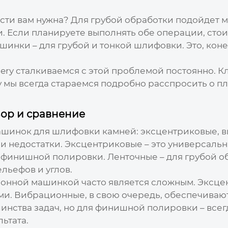
кости вам нужна? Для грубой обработки подойдет
и. Если планируете выполнять обе операции, сто
нки – для грубой и тонкой шлифовки. Это, конеч
ry сталкиваемся с этой проблемой постоянно. Клие
у мы всегда стараемся подробно расспросить о п
ор и сравнение
ашинок для шлифовки камней
: эксцентриковые, 
и недостатки. Эксцентриковые – это универсаль
 финишной полировки. Ленточные – для грубой о
льефов и углов.
онной машинкой часто является сложным. Эксц
и. Вибрационные, в свою очередь, обеспечивают
нства задач, но для финишной полировки – всег
ьтата.