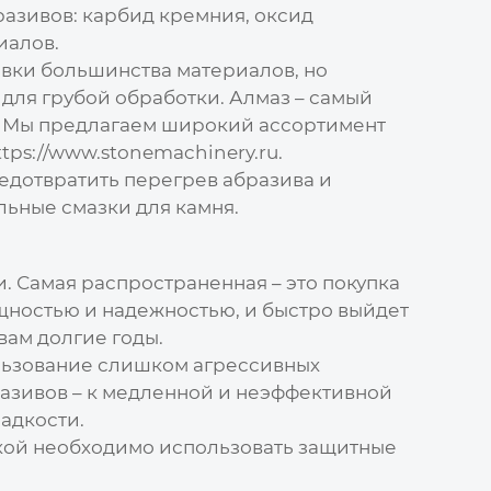
азивов: карбид кремния, оксид
иалов.
вки большинства материалов, но
для грубой обработки. Алмаз – самый
в. Мы предлагаем широкий ассортимент
ttps://www.stonemachinery.ru
.
едотвратить перегрев абразива и
льные смазки для камня.
. Самая распространенная – это покупка
щностью и надежностью, и быстро выйдет
вам долгие годы.
льзование слишком агрессивных
азивов – к медленной и неэффективной
адкости.
нкой необходимо использовать защитные