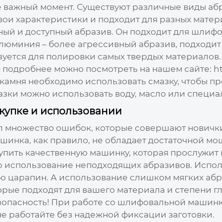
е важный момент. Существуют различные виды абр
вои характеристики и подходит для разных матер
ый и доступный абразив. Он подходит для шлифо
люминия – более агрессивный абразив, подходит 
зуется для полировки самых твердых материало
– подробнее можно посмотреть на нашем сайте:
h
камня необходимо использовать смазку, чтобы пр
мазки можно использовать воду, масло или специа
купке и использовании
ел множество ошибок, которые совершают новички
нка, как правило, не обладает достаточной мо
купить качественную машинку, которая прослужит 
то использование неподходящих абразивов. Испо
ю царапин. А использование слишком мягких абр
рые подходят для вашего материала и степени гл
езопасность! При работе со шлифовальной маши
 не работайте без надежной фиксации заготовки.