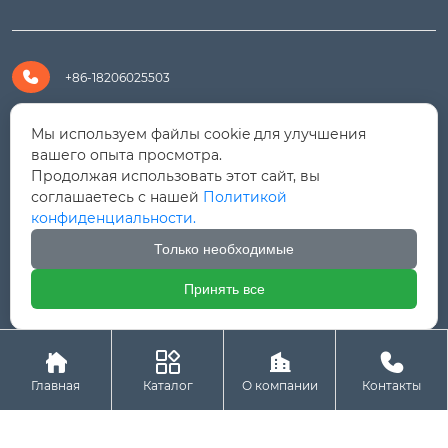

+86-18206025503

+8618206025503
Мы используем файлы cookie для улучшения
вашего опыта просмотра.
Продолжая использовать этот сайт, вы

yanali@hualongm.com
соглашаетесь с нашей
Политикой
конфиденциальности.
351144, Китай, пров.Фуцзянь, г. Путянь, район Личэн,

промышленная зона Хуанши
Только необходимые
Принять все




Авторское право © ООО "Fujian Province HuaLong




Machinery "
Главная
Каталог
О компании
Контакты