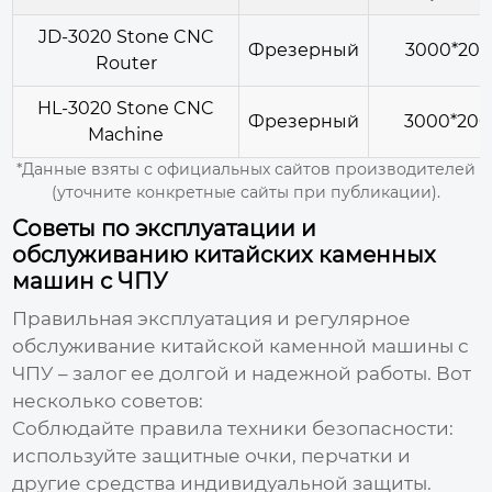
JD-3020 Stone CNC
Фрезерный
3000*200
Router
HL-3020 Stone CNC
Фрезерный
3000*200
Machine
*Данные взяты с официальных сайтов производителей
(уточните конкретные сайты при публикации).
Советы по эксплуатации и
обслуживанию китайских каменных
машин с ЧПУ
Правильная эксплуатация и регулярное
обслуживание
китайской каменной машины с
ЧПУ
– залог ее долгой и надежной работы. Вот
несколько советов:
Соблюдайте правила техники безопасности:
используйте защитные очки, перчатки и
другие средства индивидуальной защиты.