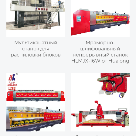
Мультиканатный
Мраморно-
станок для
шлифовальный
распиловки блоков
непрерывный станок
HLMJX-16W от Hualong