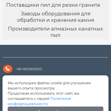
Поставщики пил для резки гранита
Заводы оборудования для
обработки и хранения камня
Производители алмазных канатных
пил

+86-18206025503

+8618206025503
Мы используем файлы cookie для улучшения
вашего опыта просмотра.
Продолжая использовать этот сайт, вы

yanali@hualongm.com
соглашаетесь с нашей
Политикой
конфиденциальности.
351144, Китай, пров.Фуцзянь, г. Путянь, район Личэн,

промышленная зона Хуанши