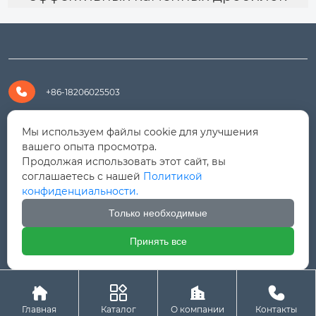

+86-18206025503

+8618206025503
Мы используем файлы cookie для улучшения
вашего опыта просмотра.
Продолжая использовать этот сайт, вы

yanali@hualongm.com
соглашаетесь с нашей
Политикой
конфиденциальности.
351144, Китай, пров.Фуцзянь, г. Путянь, район Личэн,

промышленная зона Хуанши
Только необходимые
Принять все




Авторское право © ООО "Fujian Province HuaLong




Machinery "
Главная
Каталог
О компании
Контакты