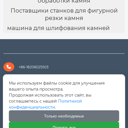
обработки камня
Поставщики станков для фигурной
резки камня
машина для шлифования камней

+86-18206025503

+8618206025503
Мы используем файлы cookie для улучшения
вашего опыта просмотра.
Продолжая использовать этот сайт, вы

yanali@hualongm.com
соглашаетесь с нашей
Политикой
конфиденциальности.
351144, Китай, пров.Фуцзянь, г. Путянь, район Личэн,

промышленная зона Хуанши
Только необходимые
Принять все