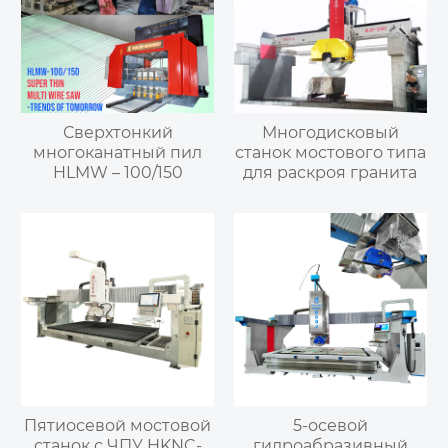
Сверхтонкий
Многодисковый
многоканатный пил
станок мостового типа
HLMW – 100/150
для раскроя гранита
Пятиосевой мостовой
5-осевой
станок с ЧПУ HKNC-
гидроабразивный