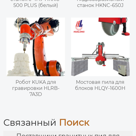
500 PLUS (белый)
станок HKNC-650J
Робот KUKA для
Мостовая пила для
гравировки HLRB-
блоков HLQY-1600H
7A3D
Связанный
Поиск