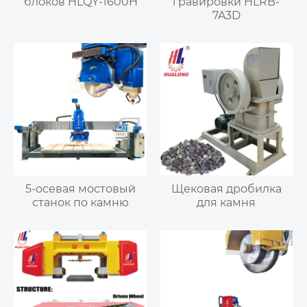
блоков HLQY-1600H
гравировки HLRB-
7A3D
5-осевая мостовый
Щековая дробилка
станок по камню
для камня