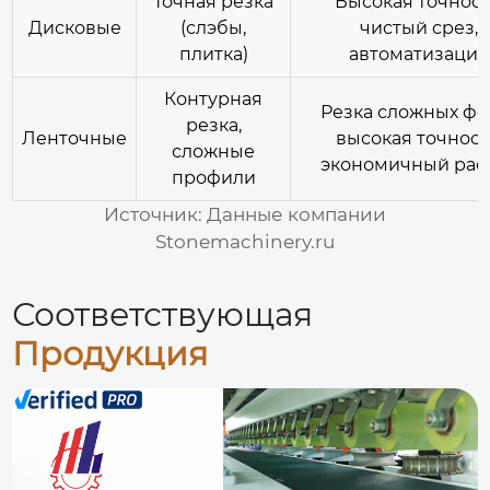
Точная резка
Высокая точност
Дисковые
(слэбы,
чистый срез,
плитка)
автоматизация
Контурная
Резка сложных фо
резка,
Ленточные
высокая точност
сложные
экономичный рас
профили
Источник: Данные компании
Stonemachinery.ru
Соответствующая
Продукция