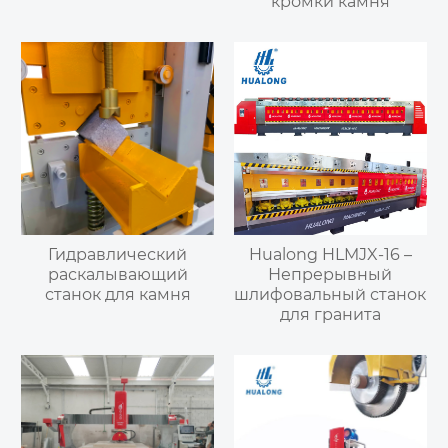
кромки камня
Гидравлический
Hualong HLMJX-16 –
раскалывающий
Непрерывный
станок для камня
шлифовальный станок
для гранита