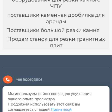
ЧПУ
поставщики каменная дробилка для
аренды
Поставщики большой резки камня
Продам станок для резки гранитных
плит

+86-18206025503

+8618206025503
Мы используем файлы cookie для улучшения
вашего опыта просмотра.
Продолжая использовать этот сайт, вы

yanali@hualongm.com
соглашаетесь с нашей
Политикой