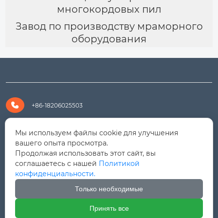
многокордовых пил
Завод по производству мраморного
оборудования

+86-18206025503

+8618206025503
Мы используем файлы cookie для улучшения
вашего опыта просмотра.
Продолжая использовать этот сайт, вы

yanali@hualongm.com
соглашаетесь с нашей
Политикой
конфиденциальности.
351144, Китай, пров.Фуцзянь, г. Путянь, район Личэн,

промышленная зона Хуанши
Только необходимые
Принять все



