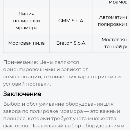
мраморн
Линия
Автоматичес
полировки
GMM S.p.A.
полировки м
мрамора
Мостовая п
Мостовая пила
Breton S.p.A.
точной ре
Примечание:
Цены являются
ориентировочными и зависят от
комплектации, технических характеристик и
условий поставки.
Заключение
Выбор и обслуживание оборудования для
завода по полировке мрамора
— это важный
процесс, который требует учета множества
факторов. Правильный выбор оборудования и