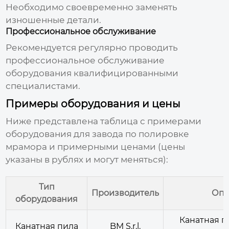
Необходимо своевременно заменять
изношенные детали.
Профессиональное обслуживание
Рекомендуется регулярно проводить
профессиональное обслуживание
оборудования квалифицированными
специалистами.
Примеры оборудования и цены
Ниже представлена таблица с примерами
оборудования для
завода по полировке
мрамора
и примерными ценами (цены
указаны в рублях и могут меняться):
Тип
Производитель
Опи
оборудования
Канатная п
Канатная пила
BM S.r.l.