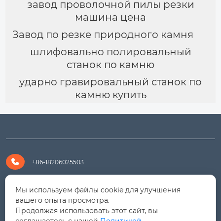
завод проволочной пилы резки
машина цена
Завод по резке природного камня
шлифовально полировальный
станок по камню
ударно гравировальный станок по
камню купить

+86-18206025503

+8618206025503
Мы используем файлы cookie для улучшения
вашего опыта просмотра.
Продолжая использовать этот сайт, вы

yanali@hualongm.com