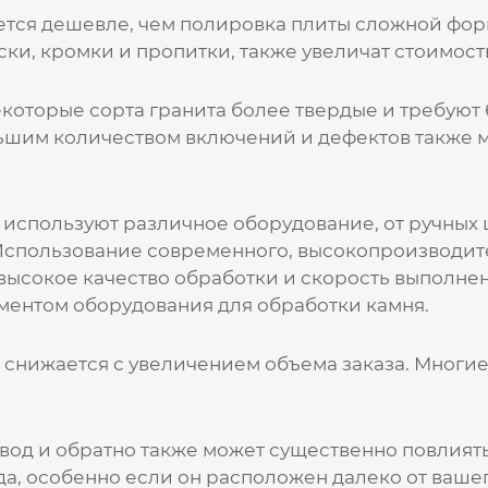
ется дешевле, чем полировка плиты сложной фор
ки, кромки и пропитки, также увеличат стоимост
екоторые сорта гранита более твердые и требую
льшим количеством включений и дефектов также 
используют различное оборудование, от ручных
Использование современного, высокопроизводит
 высокое качество обработки и скорость выполнен
ентом оборудования для обработки камня.
 снижается с увеличением объема заказа. Многи
авод
и обратно также может существенно повлиять
да
, особенно если он расположен далеко от ваше