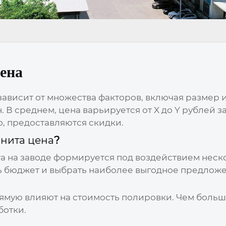
цена
зависит от множества факторов, включая размер 
. В среднем, цена варьируется от X до Y рублей з
о, предоставляются скидки.
анита цена
?
та
на
заводе
формируется под воздействием неск
ь бюджет и выбрать наиболее выгодное предложе
ямую влияют на стоимость полировки. Чем больше
ботки.