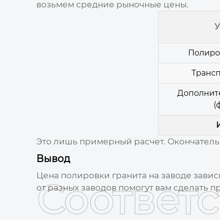
возьмем средние рыночные
цены
.
У
Полиро
Транс
Дополнит
(
Это лишь примерный расчет. Окончатель
Вывод
Цена полировки гранита
на
заводе
завис
Соответ
от разных
заводов
помогут вам сделать п