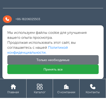

+86-18206025503

+8618206025503
Мы используем файлы cookie для улучшения
вашего опыта просмотра.
Продолжая использовать этот сайт, вы

yanali@hualongm.com
соглашаетесь с нашей
Политикой
конфиденциальности.
351144, Китай, пров.Фуцзянь, г. Путянь, район Личэн,

промышленная зона Хуанши
Только необходимые
Принять все




Авторское право © ООО "Fujian Province HuaLong




Machinery "
Главная
Каталог
О компании
Контакты