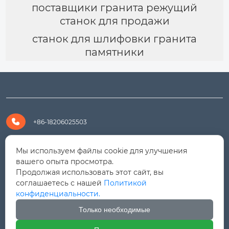
поставщики гранита режущий
станок для продажи
станок для шлифовки гранита
памятники

+86-18206025503

+8618206025503
Мы используем файлы cookie для улучшения
вашего опыта просмотра.
Продолжая использовать этот сайт, вы

yanali@hualongm.com
соглашаетесь с нашей
Политикой
конфиденциальности.
351144, Китай, пров.Фуцзянь, г. Путянь, район Личэн,

промышленная зона Хуанши
Только необходимые