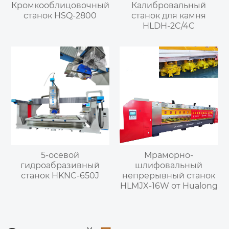
Кромкооблицовочный
Калибровальный
станок HSQ-2800
станок для камня
HLDH-2C/4C
5-осевой
Мраморно-
гидроабразивный
шлифовальный
станок HKNC-650J
непрерывный станок
HLMJX-16W от Hualong