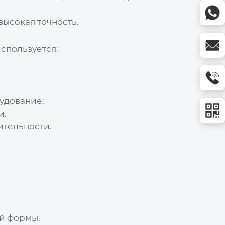
ысокая точность.
спользуется:
удование:
и.
ительности.
й формы.