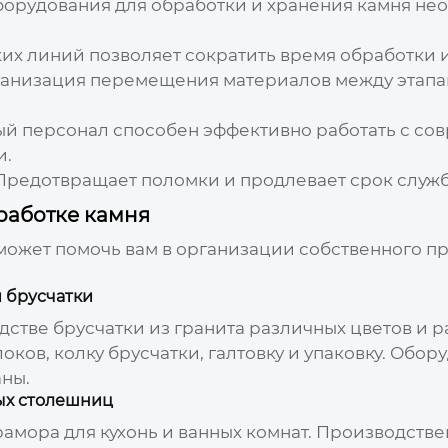
борудования для обработки и хранения камня
нео
х линий позволяет сократить время обработки и с
анизация перемещения материалов между этапам
 персонал способен эффективно работать с со
и.
редотвращает поломки и продлевает срок служб
работке камня
ожет помочь вам в организации собственного п
й брусчатки
дстве брусчатки из гранита различных цветов и
оков, колку брусчатки, галтовку и упаковку. Обор
аны.
ых столешниц
амора для кухонь и ванных комнат. Производстве