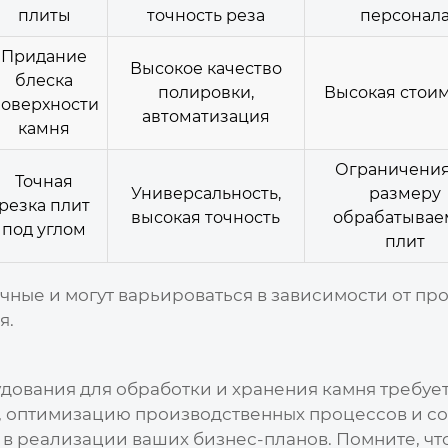
плиты
точность реза
персонал
Придание
Высокое качество
блеска
полировки,
Высокая стои
оверхности
автоматизация
камня
Ограничения
Точная
Универсальность,
размеру
резка плит
высокая точность
обрабатывае
под углом
плит
ные и могут варьироваться в зависимости от пр
я.
удования для обработки и хранения камня
требует
, оптимизацию производственных процессов и с
м в реализации ваших бизнес-планов. Помните, ч