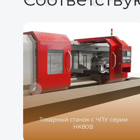
Токарный станок с ЧПУ серии
HK80B