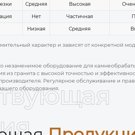
резки
Средняя
Высокая
Очен
ация
Нет
Частичная
П
Низкая
Средняя
В
мительный характер и зависят от конкретной мо
то незаменимое оборудование для камнеобраба
я из гранита с высокой точностью и эффективно
производителя. Регулярное обслуживание и прав
ствующая
вашего оборудования.
ия
ующая
Продукц