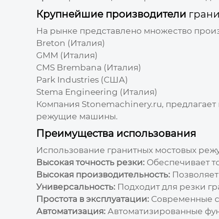
Крупнейшие производители
гран
На рынке представлено множество про
Breton (Италия)
GMM (Италия)
CMS Brembana (Италия)
Park Industries (США)
Stema Engineering (Италия)
Компания
Stonemachinery.ru
, предлагае
режущие машины
.
Преимущества использования
Использование
гранитных мостовых ре
Высокая точность резки:
Обеспечивает то
Высокая производительность:
Позволяет
Универсальность:
Подходит для резки гр
Простота в эксплуатации:
Современные ст
Автоматизация:
Автоматизированные функ