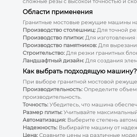
сложные резы с высокой точностью и ско
Области применения
Гранитные мостовые режущие машины
н
Производство столешниц:
Для точной ре
Производство плитки:
Для изготовления 
Производство памятников:
Для вырезания
Строительство:
Для резки гранитных блок
Ландшафтный дизайн:
Для создания элем
Как выбрать подходящую машину?
При выборе
гранитной мостовой режущ
Производительность:
Определите объем 
производительность.
Точность:
Убедитесь, что машина обеспеч
Размер плиты:
Учитывайте максимальный 
Автоматизация:
Выберите степень автом
Надежность:
Выбирайте машину от надеж
Цена:
Сравните цены на различные модел