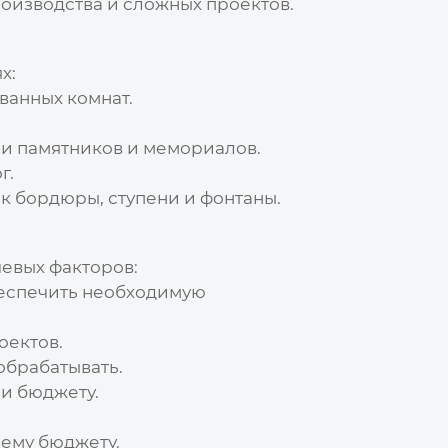
роизводства и сложных проектов.
х:
ванных комнат.
ии памятников и мемориалов.
г.
к бордюры, ступени и фонтаны.
евых факторов:
беспечить необходимую
оектов.
обрабатывать.
и бюджету.
шему бюджету.